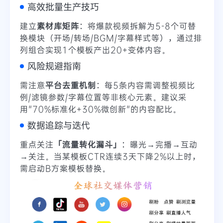
高效批量生产技巧
建立
素材库矩阵
：将爆款视频拆解为5-8个可替
换模块（开场/转场/BGM/字幕样式等），通过排
列组合实现1个模板产出20+变体内容。
风险规避指南
需注意
平台去重机制
：每5条内容需调整视频比
例/滤镜参数/字幕位置等非核心元素。建议采
用"70%标准化+30%微创新"的内容配比。
数据追踪与迭代
重点关注
「流量转化漏斗」
：曝光→完播→互动
→关注。当某模板CTR连续3天下降2%以上时，
需启动B方案模板替换。