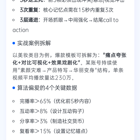
3次重复
：核心记忆点需在15秒内重复3次
3层递进
：开场抓眼→中间强化→结尾call to
action
实战案例拆解
以美妆类目为例，爆款模板可拆解为：
"痛点夸张
化+对比可视化+效果戏剧化"
。某账号持续使
用"素颜灾难→产品特写→华丽变身"结构，单条
视频平均播放量达230万。
算法偏爱的4个关键数据
完播率＞65%（优化前5秒内容）
互动率＞8%（设计互动钩子）
分享率＞3%（制造社交货币）
复看率＞15%（设置记忆锚点）