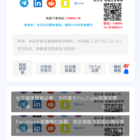
声明：本站所有文章除特别声明外，均采用
CC BY-NC-SA 4.0
许可协议。转载请注明来自
买粉呀
！
短视
内容创
社交媒
TikTok
爆款
频营
作技巧
体算法
运营
模板
销
社交媒体营销必备：为何要为YouTube视频买赞
« 上一篇
2025-05-16
Facebook直播爆红秘籍：购买策略与实战心得分享
2025-05-16
下一篇 »