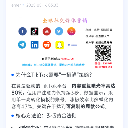
emer
2025-05-16 03:03
为什么TikTok需要"一招鲜"策略？
在算法驱动的TikTok平台，
内容重复曝光率高达
80%
，但用户注意力仅持续3秒。数据显示，采
用单一高转化模板的账号，涨粉效率比多样化内
容高47%。关键在于找到
可复制的爆款公式
。
核心方法论：3×3黄金法则
3秒定生死
：前3帧必须出现冲突/悬念/视觉冲击