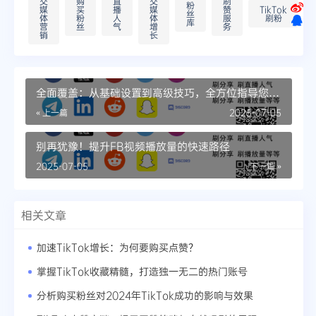
交
购
直
交
刷
粉
媒
买
播
媒
赞
TikTok
丝
体
粉
人
体
服
刷粉
库
营
丝
气
增
务
销
长
全面覆盖：从基础设置到高级技巧，全方位指导您如
何系统性地提高YouTube各项指标！
« 上一篇
2025-07-05
别再犹豫！提升FB视频播放量的快速路径
2025-07-05
下一篇 »
相关文章
加速TikTok增长：为何要购买点赞？
掌握TikTok收藏精髓，打造独一无二的热门账号
分析购买粉丝对2024年TikTok成功的影响与效果