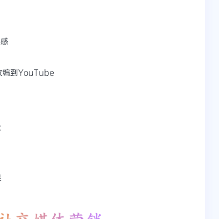
灵感
编到YouTube
：
果