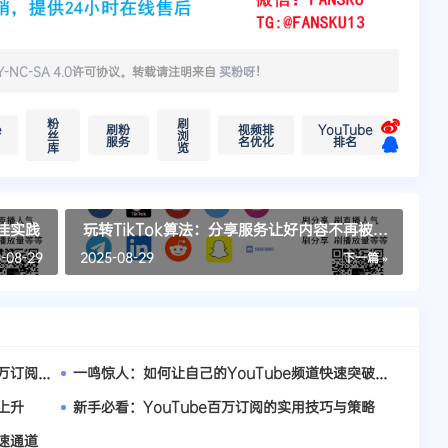
Y-NC-SA 4.0
许可协议。转载请注明来自
买粉呀
！
粉
刷
e
刷粉
视频排
YouTube
丝
浏
服务
名优化
排名
库
览
最佳实践
玩转TikTok算法：分享服务让好内容不再被埋
没
-08-29
2025-08-29
下一篇 »
YouTube运营宝典：教你如何高效获取百万订阅用户
一鸣惊人：如何让自己的YouTube频道快速突破百万大关
上升
新手必看：YouTube百万订阅的实用技巧与策略
快速通道