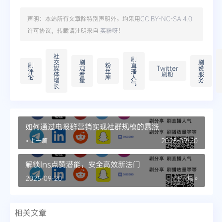
声明：本站所有文章除特别声明外，均采用
CC BY-NC-SA 4.0
许可协议。转载请注明来自
买粉呀
！
社
刷
交
刷
刷
刷
粉
直
媒
观
Twitter
赞
评
丝
播
体
看
刷粉
服
论
库
人
增
量
务
气
长
如何通过电报群营销实现社群规模的暴涨
« 上一篇
2025-09-20
解锁Ins点赞潜能，安全高效新法门
2025-09-20
下一篇 »
相关文章