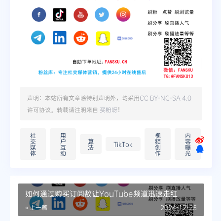
声明：本站所有文章除特别声明外，均采用
CC BY-NC-SA 4.0
许可协议。转载请注明来自
买粉呀
！
社
用
视
内
交
户
算
频
容
TikTok
媒
互
法
创
曝
体
动
作
光
如何通过购买订阅数让YouTube频道迅速走红
« 上一篇
2024-12-25