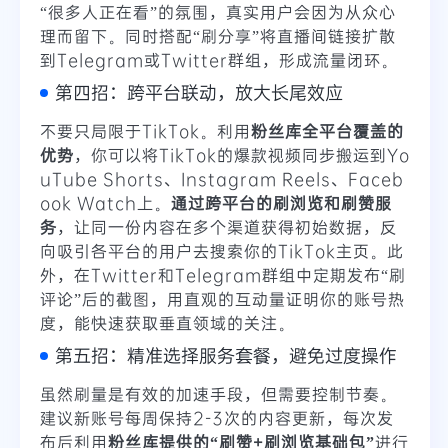
“很多人正在看”的氛围，真实用户会因为从众心
理而留下。同时搭配“刷分享”将直播间链接扩散
到Telegram或Twitter群组，形成流量闭环。
第四招：跨平台联动，放大长尾效应
不要只局限于TikTok。利用
粉丝库全平台覆盖的
优势
，你可以将TikTok的爆款视频同步搬运到Yo
uTube Shorts、Instagram Reels、Faceb
ook Watch上。
通过跨平台的刷浏览和刷赞服
务
，让同一份内容在多个渠道获得初始数据，反
向吸引各平台的用户去搜索你的TikTok主页。此
外，在Twitter和Telegram群组中定期发布“刷
评论”后的截图，用直观的互动量证明你的账号热
度，能快速获取垂直领域的关注。
第五招：精准选择服务套餐，避免过度操作
虽然刷量是有效的加速手段，但需要控制节奏。
建议新账号每周保持2-3次的内容更新，每次发
布后利用
粉丝库提供的“刷赞+刷浏览基础包”
进行