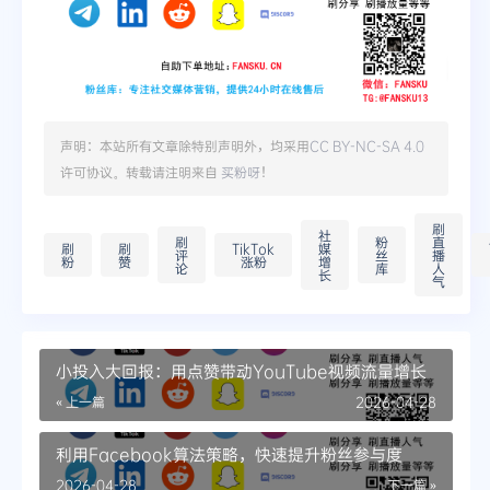
声明：本站所有文章除特别声明外，均采用
CC BY-NC-SA 4.0
许可协议。转载请注明来自
买粉呀
！
刷
社
刷
粉
直
刷
刷
TikTok
媒
评
丝
播
粉
赞
涨粉
增
论
库
人
长
气
小投入大回报：用点赞带动YouTube视频流量增长
« 上一篇
2026-04-28
利用Facebook算法策略，快速提升粉丝参与度
2026-04-28
下一篇 »