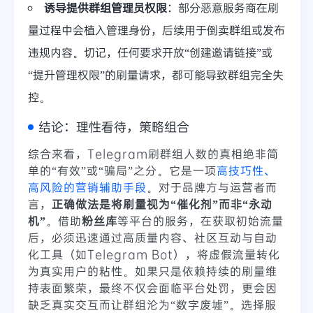
诱导提供群组管理员权限
：部分恶意服务商在刷
量过程中会植入管理身份，后续用于倒卖群组或发布
违规内容。切记，任何要求开放“创建邀请链接”或
“提升管理权限”的刷量请求，都可能导致群组完全失
控。
结论：理性看待，策略组合
综合来看，Telegram刷群组人数的真相绝非简
单的“有效”或“骗局”之分。它是一项
高技巧性、
高风险的营销辅助手段
。对于品牌方与运营者而
言，
正确做法是将刷量视为“催化剂”而非“永动
机”
。借助
粉丝库
等平台的服务，在获取初始流量
后，必须迅速通过高质量内容、社区互动与自动
化工具（如Telegram Bot），将虚假流量转化
为真实用户的粘性。如果只是依赖持续的刷量维
持表面繁荣，最终不仅会面临平台处罚，更会因
缺乏真实交互而让群组沦为“数字废墟”。选择服