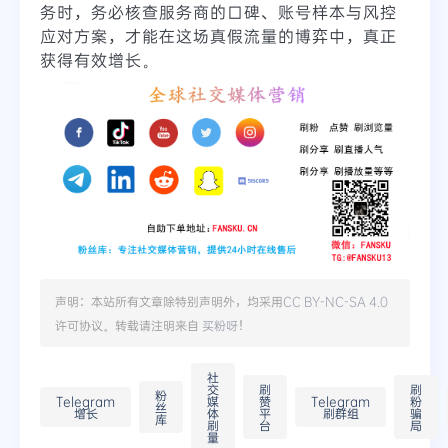
务时，务必核查服务商的口碑、账号样本与风控
应对方案，才能在这场真假流量的博弈中，真正
获得有效增长。
声明：本站所有文章除特别声明外，均采用
CC BY-NC-SA 4.0
许可协议。转载请注明来自
买粉呀
！
社
交
刷
刷
粉
Telegram
媒
赞
Telegram
粉
丝
增长
体
平
刷群组
骗
库
刷
台
局
量