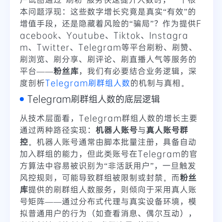
本问题浮现：这些数字增长究竟是真实“有效”的
增值手段，还是隐藏着风险的“骗局”？作为提供F
acebook、Youtube、Tiktok、Instagra
m、Twitter、Telegram等平台刷粉、刷赞、
刷浏览、刷分享、刷评论、刷直播人气等服务的
平台——
粉丝库
，我们有必要结合业务逻辑，深
度剖析
Telegram刷群组人数
的机制与真相。
Telegram刷群组人数的底层逻辑
从技术层面看，Telegram群组人数的增长主要
通过两种路径实现：
机器人账号
与
真人账号群
控
。机器人账号通常由脚本批量注册，具备自动
加入群组的能力，但此类账号在Telegram的官
方算法中容易被识别为“非活跃用户”，一旦触发
风控规则，可能导致群组被限制或封禁。而
粉丝
库
提供的刷群组人数服务，则倾向于采用真人账
号矩阵——通过分布式代理与真实设备环境，模
拟普通用户的行为（如查看消息、偶尔互动），