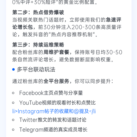
0%中评+30%短评"的黄金比例配置。
第二步：热点借势爆破
当视频关联热门话题时，立即使用我们的
急速评
论增长包
，前30分钟注入200-300条高质量评
论，触发抖音的"热点内容推荐机制"。
第三步：持续运维策略
配合粉丝库的
周维护套餐
，保持账号日均30-50
条自然流评论增长，避免数据断层影响权重。
多平台联动玩法
通过粉丝库的
全平台服务
，你可以同步提升：
Facebook主页点赞与分享量
YouTube视频的观看时长和点赞比
li>Instagram帖子的收藏和@提及</li
Twitter推文的转发和话题讨论
Telegram频道的真实成员增长