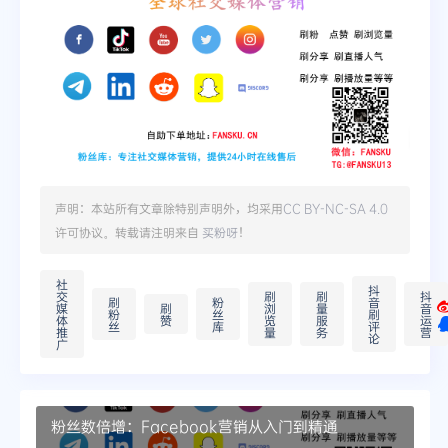
声明：本站所有文章除特别声明外，均采用
CC BY-NC-SA 4.0
许可协议。转载请注明来自
买粉呀
！
社
抖
交
刷
刷
抖
刷
粉
音
媒
刷
浏
量
音
粉
丝
刷
体
赞
览
服
运
丝
库
评
推
量
务
营
论
广
粉丝数倍增：Facebook营销从入门到精通