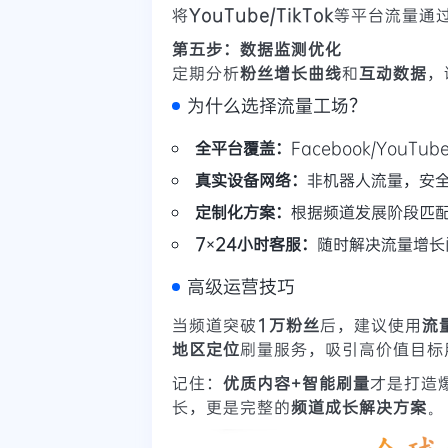
将
YouTube/TikTok
等平台流量通
第五步：数据监测优化
定期分析
粉丝增长曲线
和
互动数据
，
为什么选择流量工场？
全平台覆盖：
Facebook/YouTub
真实设备网络：
非机器人流量，安
定制化方案：
根据频道发展阶段匹
7×24小时客服：
随时解决流量增长
高级运营技巧
当频道突破
1万粉丝
后，建议使用
流
地区定位
刷量服务，吸引高价值目标
记住：
优质内容+智能刷量
才是打造
长，更是完整的
频道成长解决方案
。