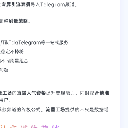
过
专属引流套餐
导入Telegram频道。
调整
刷量策略
。
e/TikTok/Telegram等一站式服务
全稳定不掉粉
配不同刷量组合
问题
量工场
的
直播人气套餐
提升变现能力。同时配合
精准
用户。
爆款频道的终极公式。
流量工场
提供的不只是数据增