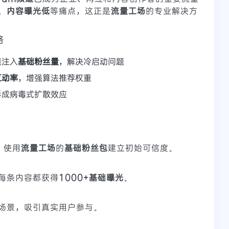
、
内容曝光低
等痛点，这正是
流量工场
的专业解决方
略
道注入
基础粉丝量
，解决冷启动问题
互动率
，增强算法推荐权重
形成病毒式扩散效应
，使用
流量工场
的
基础粉丝包
建立初始可信度。
每条内容都获得
1000+基础曝光
。
场景，吸引真实用户参与。