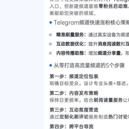
入口。但新建频道面临
零粉丝启动难
案能助您突破的领域。
Telegram频道快速涨粉核心策
精准刷量服务：
通过真实设备为频
互动数据优化：
提升
消息阅读数
和
内容传播助推：
增加
频道分享量
，
从零打造高流量频道的5个步骤
第一步：频道定位包装
明确目标受众，设计专业头像+描述
第二步：内容发布策略
保持日更频率，结合
刷阅读量服务
让
第三步：互动氛围营造
通过
定制化刷评论
服务制造
热门讨论
第四步：跨平台导流