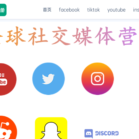
首页
facebook
tiktok
youtube
in
册