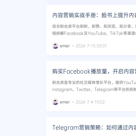
内容营销实战手册：脸书上提升内
结合粉丝库平台刷粉、刷赞、刷浏览、刷分享、
细拆解Facebook及YouTube、TikTok
含封面策略、情绪标签、跨平台反哺、直播冷启
emer
2026-7-15 03:01
账号数据与粉丝转...
购买Facebook播放量，开启内
粉丝库是专业的社交媒体增长平台，提供YouTube、
nstagram、Twitter、Telegram等
直播人气服务。购买YouTube播放量，快速启动
emer
2026-7-4 10:02
Telegram营销策略：如何通过