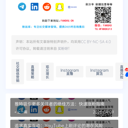
声明：本站所有文章除特别声明外，均采用
CC BY-NC-SA 4.0
许可协议。转载请注明来自
买粉呀
！
社
交
直
观
直
媒
播
众
Instagram
Instagram
播
体
策
增
直播
算法
风
营
略
长
险
销
推特吸引更多关注者的绝佳方法：快速涨粉指南
« 上一篇
2025-04-09
追求真实互动：YouTube上刷评论的潜在风险